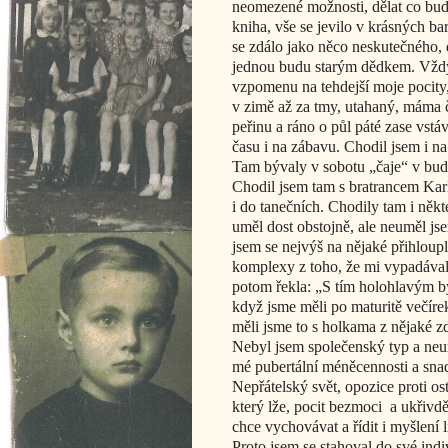
neomezené možnosti, dělat co budu 
kniha, vše se jevilo v krásných ba
se zdálo jako něco neskutečného, 
jednou budu starým dědkem. Vždyť 
vzpomenu na tehdejší moje pocity
v zimě až za tmy, utahaný, máma č
peřinu a ráno o půl páté zase vstá
času i na zábavu. Chodil jsem i na
Tam bývaly v sobotu „čaje“ v bud
Chodil jsem tam s bratrancem Kar
i do tanečních. Chodily tam i něk
uměl dost obstojně, ale neuměl js
jsem se nejvýš na nějaké přihloupl
komplexy z toho, že mi vypadávaly
potom řekla: „S tím holohlavým byc
když jsme měli po maturitě večíre
měli jsme to s holkama z nějaké z
Nebyl jsem společenský typ a neum
mé pubertální méněcennosti a snad
Nepřátelský svět, opozice proti o
který lže, pocit bezmoci a ukřivděn
chce vychovávat a řídit i myšlení 
Proto jsem se stahoval do své indiv