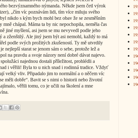
ostého bezvýznamného nýmanda. Někde jsem četl výrok
19
zer), „čím víc poznávám lidi, tím více miluju svého
19
byl nikdo s kým bych mohl bez obav že se zesměšním
19
by mně chápal. Máma ta by nic nepochopila, neměla čas
19
plně jiné myšlení, asi jsem se mu nevyvedl podle jeho
19
 a zženštilý. Ale jiný jsem být asi nemohl, každý to má
19
ářel podle svých prožitých zkušeností. Ty mě utvrdily
19
e nejlepší starat se jenom sám o sebe, protože lež a
l na pravdu a svoje názory není dobré dávat najevo.
19
spolužáci najednou dostali příležitost, prohlédli a
19
nad i věřili! Byla to u nich snad i rodinná tradice. Vždyť
19
jí velký vliv. Připadalo jim to normální a o něčem víc
19
 měli dobře“. Bavit se s nimi o historii nebo životní
19
zajímalo, věřili tomu, co je učili na školení a mne
vína.