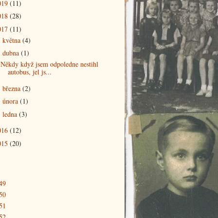
019
(11)
018
(28)
017
(11)
května
(4)
►
dubna
(1)
▼
Někdy když jsem odpoledne nestihl
autobus, jel js...
března
(2)
►
února
(1)
►
ledna
(3)
►
016
(12)
015
(20)
49
50
51
52