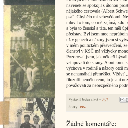
navenek se spokojil s úlohou pr
nějakého cestovala (Albert Schwei
psa“. Chybělo mi sebevědomí. Ne
mluvit o tom, co mě zajímá, kdo 
a byla to ženská a táta, ten měl ú
představ. Byl jsem moc neprůbojný
už v genech a názory jsem si vytv
v mém politickém přesvědčení, že j
členství v KSČ má vždycky monopo
Pozoroval jsem, jak někteří bývalí 
vstupovali do strany. A oni tomu s
výchova v rodině a názory otců ma
se nenamáhali přemýšlet. Vždyť „se
filozofii nemělo cenu, to je ani ne
považovali za nebezpečného podi
Vystavil
Jeden zivot
v
0:07
Štítky:
1962
Žádné komentáře: