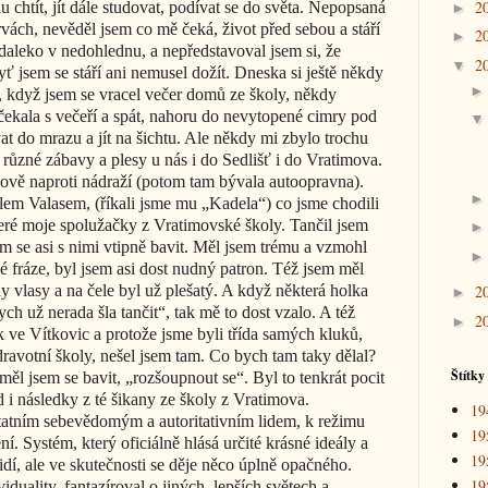
2
chtít, jít dále studovat, podívat se do světa. Nepopsaná
►
rvách, nevěděl jsem co mě čeká, život před sebou a stáří
2
►
daleko v nedohlednu, a nepředstavoval jsem si, že
2
▼
jsem se stáří ani nemusel dožít. Dneska si ještě někdy
, když jsem se vracel večer domů ze školy, někdy
ekala s večeří a spát, nahoru do nevytopené cimry pod
vat do mrazu a jít na šichtu. Ale někdy mi zbylo trochu
 různé zábavy a plesy u nás i do Sedlišť i do Vratimova.
ově naproti nádraží (potom tam bývala autoopravna).
lem Valasem, (říkali jsme mu „Kadela“) co jsme chodili
teré moje spolužačky z Vratimovské školy. Tančil jsem
em se asi s nimi vtipně bavit. Měl jsem trému a vzmohl
é fráze, byl jsem asi dost nudný patron. Též jsem měl
 vlasy a na čele byl už plešatý. A když některá holka
2
►
h už nerada šla tančit“, tak mě to dost vzalo. A též
2
►
k ve Vítkovic a protože jsme byli třída samých kluků,
dravotní školy, nešel jsem tam. Co bych tam taky dělal?
Štítky
ěl jsem se bavit, „rozšoupnout se“. Byl to tenkrát pocit
 i následky z té šikany ze školy z Vratimova.
19
statním sebevědomým a autoritativním lidem, k režimu
19
í. Systém, který oficiálně hlásá určité krásné ideály a
19
lidí, ale ve skutečnosti se děje něco úplně opačného.
19
iduality, fantazíroval o jiných, lepších světech a