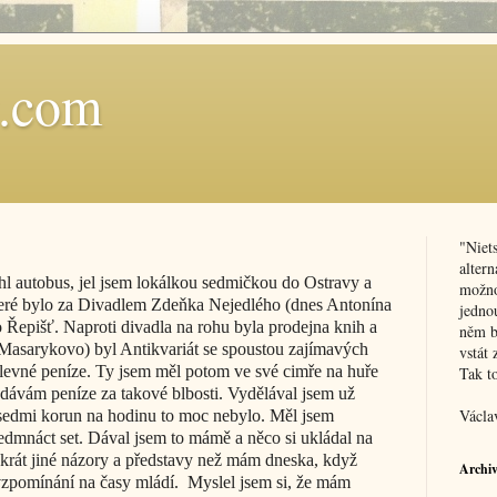
t.com
"Niet
alter
l autobus, jel jsem lokálkou sedmičkou do Ostravy a
možnos
teré bylo za Divadlem Zdeňka Nejedlého (dnes Antonína
jednou
 Řepišť. Naproti divadla na rohu byla prodejna knih a
něm b
 Masarykovo) byl Antikvariát se spoustou zajímavých
vstát 
 levné peníze. Ty jsem měl potom ve své cimře na huře
Tak t
vydávám peníze za takové blbosti. Vydělával jsem už
Václa
lo sedmi korun na hodinu to moc nebylo. Měl jsem
edmnáct set. Dával jsem to mámě a něco si ukládal na
nkrát jiné názory a představy než mám dneska, když
Archi
 vzpomínání na časy mládí. Myslel jsem si, že mám