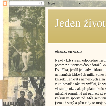
Jeden živo
středa 26. dubna 2017
Někdy když jsem odpoledne nestih
potom z autobusového nádraží, k
Dvořáka) jezdil jednadvacítkou do
na náměstí Lidových milicí (dnes
knížek. Tenkrát i německých a za
v knihovně a táta mi vyčítal, že 
vlastní peníze, ale při platu oko
měsíčně průměrně asi patnáct až s
knížku ve spořitelně. Měl jsem te
jsem už starý a píšu tady to moje