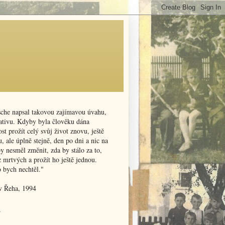
sche napsal takovou zajímavou úvahu,
nativu. Kdyby byla člověku dána
t prožít celý svůj život znovu, ještě
, ale úplně stejně, den po dni a nic na
y nesměl změnit, zda by stálo za to,
z mrtvých a prožít ho ještě jednou.
o bych nechtěl."
v Řeha, 1994
v