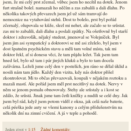
jsem, že mi celý prst zčernal, vůbec jsem ho necítil na dotek. Jenom
furt strašně bolel. namazali ho něčím a zas zabalili a dali dlahu. Po
několika takových převazech jsem jel už sám tramvají do
nemocnice na vytahování stehů. Dost to bolelo, prst byl pořád
zčernalý, olupovala se kůže, slezl mi nehet, ale začalo se to srůstat.
zas mi to zabalili, dali dlahu a poslali zpátky. Na ošetřovně byl starší
doktor i zdravoťák, nějaký student, jmenoval se Volejníček. Byl
jsem jim asi sympatický a doktorovi se mě asi zželelo, byl jsem v
dost špatném psychickém stavu a měli tam volné místa, tak mi
doktor řekl, ať si donesu věci, že tam půjdu ležet. Tak jsem tam
hned šel, bylo už tam i pár jiných kluků a bylo to tam docela
zašívárna. Leželi jsme celý den v postelích, jen ráno se dělal úklid a
nosili nám tam jídlo. Každý den vizita, kdy nás doktor přišel
zkontrolovat. Mi to občas převazovali, koupali v nějakém roztoku a
mazali mastí. Ale pořád jsem měl prst necitlivý na dotek. Nervy v
něm se jenom pomalu obnovovaly. Stehy ale srůstaly a i kost se
zdálo, že srůstá. Jinak jsme tam četli knížky a nudili se celé dny. Jak
jsem byl rád, když jsem potom viděl z okna, jak celá naše baterie,
celá péeška jede auty se všemi kanony a celým příslušenstvím na
několik dní na zimní cvičení. A já v teple a pohodě.
Jeden zivot
v
1:15
Žádné komentáře: