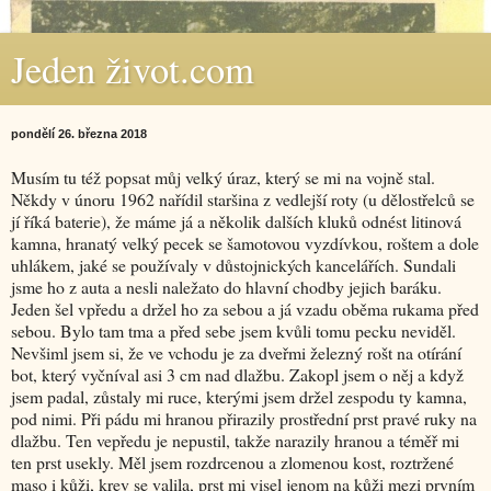
Jeden život.com
pondělí 26. března 2018
Musím tu též popsat můj velký úraz, který se mi na vojně stal.
Někdy v únoru 1962 nařídil staršina z vedlejší roty (u dělostřelců se
jí říká baterie), že máme já a několik dalších kluků odnést litinová
kamna, hranatý velký pecek se šamotovou vyzdívkou, roštem a dole
uhlákem, jaké se používaly v důstojnických kancelářích. Sundali
jsme ho z auta a nesli naležato do hlavní chodby jejich baráku.
Jeden šel vpředu a držel ho za sebou a já vzadu oběma rukama před
sebou. Bylo tam tma a před sebe jsem kvůli tomu pecku neviděl.
Nevšiml jsem si, že ve vchodu je za dveřmi železný rošt na otírání
bot, který vyčníval asi 3 cm nad dlažbu. Zakopl jsem o něj a když
jsem padal, zůstaly mi ruce, kterými jsem držel zespodu ty kamna,
pod nimi. Při pádu mi hranou přirazily prostřední prst pravé ruky na
dlažbu. Ten vepředu je nepustil, takže narazily hranou a téměř mi
ten prst usekly. Měl jsem rozdrcenou a zlomenou kost, roztržené
maso i kůži, krev se valila, prst mi visel jenom na kůži mezi prvním