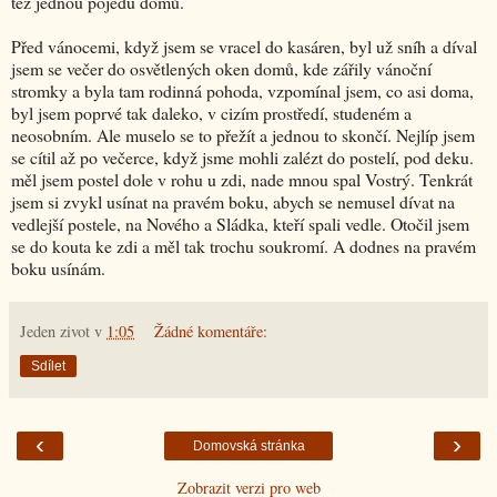
též jednou pojedu domů.
Před vánocemi, když jsem se vracel do kasáren, byl už sníh a díval
jsem se večer do osvětlených oken domů, kde zářily vánoční
stromky a byla tam rodinná pohoda, vzpomínal jsem, co asi doma,
byl jsem poprvé tak daleko, v cizím prostředí, studeném a
neosobním. Ale muselo se to přežít a jednou to skončí. Nejlíp jsem
se cítil až po večerce, když jsme mohli zalézt do postelí, pod deku.
měl jsem postel dole v rohu u zdi, nade mnou spal Vostrý. Tenkrát
jsem si zvykl usínat na pravém boku, abych se nemusel dívat na
vedlejší postele, na Nového a Sládka, kteří spali vedle. Otočil jsem
se do kouta ke zdi a měl tak trochu soukromí. A dodnes na pravém
boku usínám.
Jeden zivot
v
1:05
Žádné komentáře:
Sdílet
‹
›
Domovská stránka
Zobrazit verzi pro web