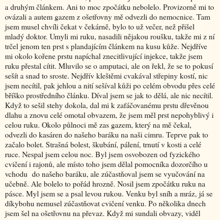
a druhým článkem. Ani to moc zpočátku nebolelo. Provizorně mi to
ovázali a autem gazem z ošetřovny mě odvezli do nemocnice. Tam
jsem musel chvíli čekat v čekárně, bylo to už večer, než přišel
mladý doktor. Umyli mi ruku, nasadili nějakou roušku, takže mi z ní
trčel jenom ten prst s plandajícím článkem na kusu kůže. Nejdříve
mi okolo kořene prstu napíchal znecitlivující injekce, takže jsem
ruku přestal cítit. Mluvilo se o amputaci, ale on řekl, že se to pokusí
sešít a snad to sroste. Nejdřív kleštěmi cvakával střepiny kostí, nic
jsem necítil, pak jehlou a nití sešíval kůži po celém obvodu přes celé
bříško prostředního článku. Díval jsem se jak to dělá, ale nic necítil.
Když to sešil stehy dokola, dal mi k zafáčovanému prstu dřevěnou
dlahu a znovu celé omotal obvazem, že jsem měl prst nepohyblivý i
celou ruku. Okolo půlnoci mě zas gazem, který na mě čekal,
odvezli do kasáren do našeho baráku na naši cimru. Teprve pak to
začalo bolet. Strašná bolest, škubání, pálení, trnutí v kosti a celé
ruce. Nespal jsem celou noc. Byl jsem osvobozen od fyzického
cvičení i rajonů, ale místo toho jsem dělal pomocníka dozorčího u
vchodu do našeho baráku, ale zúčastňoval jsem se vyučování na
učebně. Ale bolelo to pořád hrozně. Nosil jsem zpočátku ruku na
pásce. Myl jsem se a psal levou rukou. Venku byl sníh a mráz, já se
díkybohu nemusel zúčastňovat cvičení venku. Po několika dnech
jsem šel na ošetřovnu na převaz. Když mi sundali obvazy, viděl