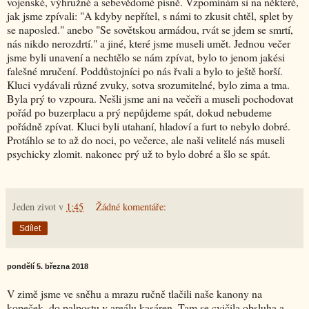
vojenské, výhružné a sebevědomé písně. Vzpomínám si na některé,
jak jsme zpívali: "A kdyby nepřítel, s námi to zkusit chtěl, splet by
se naposled." anebo "Se sovětskou armádou, rvát se jdem se smrtí,
nás nikdo nerozdrtí." a jiné, které jsme museli umět. Jednou večer
jsme byli unavení a nechtělo se nám zpívat, bylo to jenom jakési
falešné mručení. Poddůstojníci po nás řvali a bylo to ještě horší.
Kluci vydávali různé zvuky, sotva srozumitelné, bylo zima a tma.
Byla prý to vzpoura. Nešli jsme ani na večeři a museli pochodovat
pořád po buzerplacu a prý nepůjdeme spát, dokud nebudeme
pořádně zpívat. Kluci byli utahaní, hladoví a furt to nebylo dobré.
Protáhlo se to až do noci, po večerce, ale naši velitelé nás museli
psychicky zlomit. nakonec prý už to bylo dobré a šlo se spát.
Jeden zivot
v
1:45
Žádné komentáře:
Sdílet
pondělí 5. března 2018
V zimě jsme ve sněhu a mrazu ručně tlačili naše kanony na
kopeček, do palpostu v areálu kasáren. Tam se cvičila obsluha a