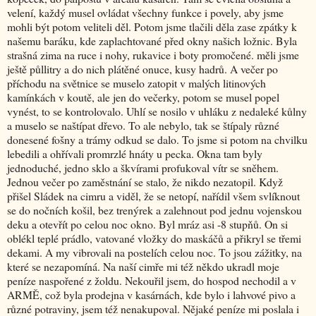
velení, každý musel ovládat všechny funkce i povely, aby jsme
mohli být potom veliteli děl. Potom jsme tlačili děla zase zpátky k
našemu baráku, kde zaplachtované před okny našich ložnic. Byla
strašná zima na ruce i nohy, rukavice i boty promočené. měli jsme
ještě půllitry a do nich plátěné onuce, kusy hadrů. A večer po
příchodu na světnice se muselo zatopit v malých litinových
kamínkách v koutě, ale jen do večerky, potom se musel popel
vynést, to se kontrolovalo. Uhlí se nosilo v uhláku z nedaleké kůlny
a muselo se naštípat dřevo. To ale nebylo, tak se štípaly různé
donesené fošny a trámy odkud se dalo. To jsme si potom na chvilku
lebedili a ohřívali promrzlé hnáty u pecka. Okna tam byly
jednoduché, jedno sklo a škvírami profukoval vítr se sněhem.
Jednou večer po zaměstnání se stalo, že nikdo nezatopil. Když
přišel Sládek na cimru a viděl, že se netopí, nařídil všem svlíknout
se do nočních košil, bez trenýrek a zalehnout pod jednu vojenskou
deku a otevřít po celou noc okno. Byl mráz asi -8 stupňů. On si
oblékl teplé prádlo, vatované vložky do maskáčů a přikryl se třemi
dekami. A my vibrovali na postelích celou noc. To jsou zážitky, na
které se nezapomíná. Na naší cimře mi též někdo ukradl moje
peníze naspořené z žoldu. Nekouřil jsem, do hospod nechodil a v
ARMĚ, což byla prodejna v kasárnách, kde bylo i lahvové pivo a
různé potraviny, jsem též nenakupoval. Nějaké peníze mi poslala i