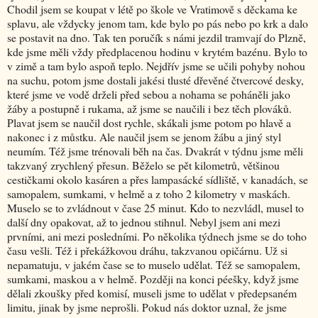
Chodil jsem se koupat v létě po škole ve Vratimově s děckama ke
splavu, ale vždycky jenom tam, kde bylo po pás nebo po krk a dalo
se postavit na dno. Tak ten poručík s námi jezdil tramvají do Plzně,
kde jsme měli vždy předplacenou hodinu v krytém bazénu. Bylo to
v zimě a tam bylo aspoň teplo. Nejdřív jsme se učili pohyby nohou
na suchu, potom jsme dostali jakési tlusté dřevěné čtvercové desky,
které jsme ve vodě drželi před sebou a nohama se poháněli jako
žáby a postupně i rukama, až jsme se naučili i bez těch plováků.
Plavat jsem se naučil dost rychle, skákali jsme potom po hlavě a
nakonec i z můstku. Ale naučil jsem se jenom žábu a jiný styl
neumím. Též jsme trénovali běh na čas. Dvakrát v týdnu jsme měli
takzvaný zrychlený přesun. Běželo se pět kilometrů, většinou
cestičkami okolo kasáren a přes lampasácké sídliště, v kanadách, se
samopalem, sumkami, v helmě a z toho 2 kilometry v maskách.
Muselo se to zvládnout v čase 25 minut. Kdo to nezvládl, musel to
další dny opakovat, až to jednou stihnul. Nebyl jsem ani mezi
prvními, ani mezi posledními. Po několika týdnech jsme se do toho
času vešli. Též i překážkovou dráhu, takzvanou opičárnu. Už si
nepamatuju, v jakém čase se to muselo udělat. Též se samopalem,
sumkami, maskou a v helmě. Později na konci péešky, když jsme
dělali zkoušky před komisí, museli jsme to udělat v předepsaném
limitu, jinak by jsme neprošli. Pokud nás doktor uznal, že jsme