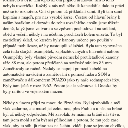
nebyla rozcvička. Každý z nás měl několik kanceláří a dalo to práci
než se to rozhořelo. Oni si potom už přikládali sami. Byli tam samí
kapitáni a majoři, pro nás vysoké šarže. Cestou od hlavní brány k
našim barákům až dozadu do rohu rozsáhlého areálu jsme třikrát
denně, když jsme ve tvaru a se zpěvem pochodovali na snídani,
oběd a večeři, někdy i na učebnu, procházeli kolem enzetu. To byl
zastřešený sklad, ve kterém byly kanony určené pro použití v
případě mobilizace, až by nastoupili záložáci. Byla tam vyrovnána
celá řada starých osumpětek, zaplachtovaných s hlavněmi nahoru.
Osumpětky byly vlastně původní německé protiletadlové kanony
ráže 88 mm, ale potom předělané na sovětské střelivo 85 mm.
Zaměřovaly se ručně. Nedaly se napojit pomocí kabelů na
automatické navádění a zaměřování s pomocí radaru SON a
zaměřovače s dálkoměrem PUAZO jako ty naše sedmapadesátky.
Byly tam ještě v roce 1962. Potom je ale sešrotovali. Dneska by
byly raritou ve vojenském muzeu.
Někdy v únoru přijel za mnou do Plzně táta. Byl ajznboňák a měl
vlak zadarmo, ale musel jet celou noc, přes Prahu a u nás na bráně
byl až někdy odpoledne. Mě zavolali, že mám na bráně návštěvu,
tam jsem mohl s ním být asi půlhodinu a potom, že mu jede zase
vlak, aby to stihl jít ráno zas na šichtu. viděli jsme se jenom chvilku,