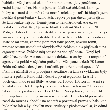
babička. Měl jsem asi okolo 500 korun a nosil je v peněžence v
zadní kapse kalhot. Na noc jsme skládali své oblečení, kalhoty,
blůzy a ostatní do komínků na noční stolek u postelí. Já hlupák jsem
nechával peněženku v kalhotách. Teprve po pár dnech jsem zjistil,
že tam peníze nejsou. Denně jsem to nekontroloval. Ale už se
nedalo nic dělat. Když jsem to hlásil, říkali mi Sládek i poručík
Vobr, že kdoví kde jsem to ztratil, že je už pozdě něco vyšetřit, když
ani nevím, kdy se mi to ztratilo. Prostě se tím nechtěl nikdo zabývat.
Ještě se mi smáli, že proč jsem měl tolik peněz, nevěřili tomu,
protože ostatní neměli už obvykle před žoldem nic a půjčovali si na
cigarety a pivo. Zvláště můj soused na vedlejší posteli Nový byl
věčně bez peněz. Ale nedalo se nic dokázat a on byl dost arogantní,
agresivní a pořád v nějakém průšvihu. Měli jsme tenkrát 70 korun
žoldu měsíčně a dost jsem si našetřil, protože nic nekupoval. V
Plzni na náměstí byla prodejna starožitností a tam za výkladem byly
i šavle a pušky. Rakouské i české z první republiky, krásné v
pochvách, moc se mi líbily. A ceny od 100 do 150 korun! A mi se
to zdálo moc. A kde bych je v kasárnách měl schované? Dneska se
takové šavle prodávají za 10 až 15 tisíc. Na vycházky jsem jezdil
tramvají hned od brány kasáren a do města. Tam chodil po městě,
zašel do muzea a chodil i na nádraží a pozoroval provoz v hale, kde
bylo plno lidí a byl chvilku mezi civilisty a představoval si, že odtud