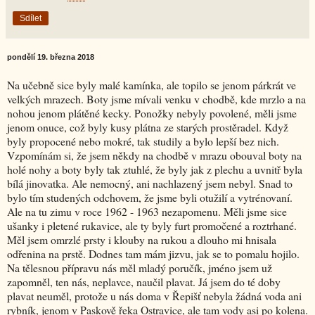
Sdílet
pondělí 19. března 2018
Na učebně sice byly malé kamínka, ale topilo se jenom párkrát ve
velkých mrazech. Boty jsme mívali venku v chodbě, kde mrzlo a na
nohou jenom plátěné kecky. Ponožky nebyly povolené, měli jsme
jenom onuce, což byly kusy plátna ze starých prostěradel. Když
byly propocené nebo mokré, tak studily a bylo lepší bez nich.
Vzpomínám si, že jsem někdy na chodbě v mrazu obouval boty na
holé nohy a boty byly tak ztuhlé, že byly jak z plechu a uvnitř byla
bílá jinovatka. Ale nemocný, ani nachlazený jsem nebyl. Snad to
bylo tím studených odchovem, že jsme byli otužilí a vytrénovaní.
Ale na tu zimu v roce 1962 - 1963 nezapomenu. Měli jsme sice
ušanky i pletené rukavice, ale ty byly furt promočené a roztrhané.
Měl jsem omrzlé prsty i klouby na rukou a dlouho mi hnisala
odřenina na prstě. Dodnes tam mám jizvu, jak se to pomalu hojilo.
Na tělesnou přípravu nás měl mladý poručík, jméno jsem už
zapomněl, ten nás, neplavce, naučil plavat. Já jsem do té doby
plavat neuměl, protože u nás doma v Řepišť nebyla žádná voda ani
rybník, jenom v Paskově řeka Ostravice, ale tam vody asi po kolena.