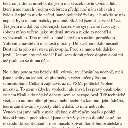
řekl, co je doma nového, dal jsem mu svazek novin Obrana lidu,
které jsme museli všichni odebírat a předplatné nám strhávali z
žoldu. Stejně to nikdo nečetl, samé politické žvásty, ale nikdo se nás
neptal, bylo to automaticky povinné. Skládal jsem si je ve skříňce.
Též jsem mu dal pár ušetřených konzerv se sýry, co se fasovaly v
sobotu místo večeře, jako studená strava a nikdo to nechtěl a
vyhazovali to. Táta mluvil o mně i chvilku s naším poručíkem
Vobrem v návštěvní místnosti u brány. Do kasáren nikdo nesměl.
Dost mě ta jeho návštěva překvapila. Proč za mnou tak daleko
jezdil? Jenom aby mě viděl? Psal jsem domů přece dopisy a oni mi
též psali, co se doma děje.
No a dny potom zas běžely dál, výcvik, vyučování na učebně, měli
jsme i sešity na jednotlivé předměty a večer určený čas na
samostudium. Celkem zajímavé, až na PŠM, politické školení
mužstva. To jsem vždycky vyslechl, ale myslel si pravý opak toho,
co nám říkali a do nějaké debaty jsem se nezapojoval. Též technické
věci, jako automobilní příprava nebo technika kanonu, jeho údržba,
teorie zaměřování, výpočty úhlů a další, to mně nebavilo.
Vyučování jsme měli v malé učebně v dřevěném baráku poblíž
hlavní brány a pochodovali jsme tam vždycky po dlouhé cestě, po
rozvodu do zaměstnání. To se muselo zpívat. Samé budovatelské a