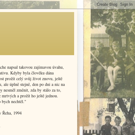
sche napsal takovou zajímavou úvahu,
nativu. Kdyby byla člověku dána
t prožít celý svůj život znovu, ještě
, ale úplně stejně, den po dni a nic na
y nesměl změnit, zda by stálo za to,
z mrtvých a prožít ho ještě jednou.
o bych nechtěl."
v Řeha, 1994
v