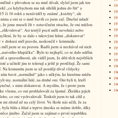
měšně s převahou se na mně dívali, slyšel jsem jak ten
19
 řekl „co kdybychom mu tak střelili jednu do řiti“ a
19
i 15 či 16 roků a nenáviděl ty známé „ksichty“, ale
19
 nima a oni se o mně bavili co jsem zač. Dnešní mladí
19
it, že jsme museli žít v ustavičném strachu, že oni můžou
19
zlikvidovat“. Asi tentýž pocit měli nevolníci nebo
yšlení, že by se dalo s takovými lidmi „diskutovat“
19
y v diskuzi měl pravdu, neskončil v kriminále.
19
 měl jsem se na pozoru. Radši jsem si nechával od nich
19
„naivního hlupáčka“. Bylo to nejlepší, co se dalo udělat.
19
ě a spravedlnosti, ale viděl jsem, že děti těch největších
19
é a učitelé jim to tolerují a ještě je protěžují. Že sami
19
jí. Na komunitu jsem se už později díval vždycky
19
 ním bavit „normálně“ jako s někým, ke kterému můžu
19
li my, normální lidé, na druhé oni. Oni byli ti, kteří
19
tečné, s nimi diskutovat. A myslím, že i proto jsem
19
e všemu, co oni prohlašovali za špatné. Zkrátka jejich
šeho, co oni vychvalovali. Tenkrát jsem to tak cítil a
en mi zůstal už na celý život. Ve škole nás učili, že za
ě, byla bída a hlad a teprve dneska se máme dobře, díky
 něco jiného. Začal jsem se zajímat o první republiku.