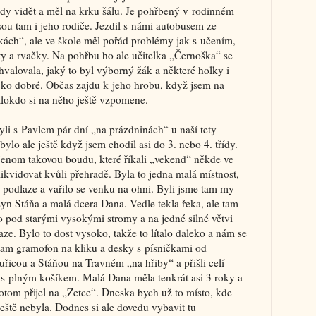
ledy vidět a měl na krku šálu. Je pohřbený v rodinném
sou tam i jeho rodiče. Jezdil s námi autobusem ze
ách“, ale ve škole měl pořád problémy jak s učením,
ty a rvačky. Na pohřbu ho ale učitelka „Černoška“ se
hvalovala, jaký to byl výborný žák a některé holky i
cko dobré. Občas zajdu k jeho hrobu, když jsem na
álokdo si na něho ještě vzpomene.
yli s Pavlem pár dní „na prázdninách“ u naší tety
ylo ale ještě když jsem chodil asi do 3. nebo 4. třídy.
jenom takovou boudu, které říkali „vekend“ někde ve
likvidovat kvůli přehradě. Byla to jedna malá místnost,
 podlaze a vařilo se venku na ohni. Byli jsme tam my
 syn Stáňa a malá dcera Dana. Vedle tekla řeka, ale tam
o pod starými vysokými stromy a na jedné silné větvi
ze. Bylo to dost vysoko, takže to lítalo daleko a nám se
ěl tam gramofon na kliku a desky s písničkami od
uřicou a Stáňou na Travném „na hřiby“ a přišli celí
e s plným košíkem. Malá Dana měla tenkrát asi 3 roky a
otom přijel na „Zetce“. Dneska bych už to místo, kde
 ještě nebyla. Dodnes si ale dovedu vybavit tu