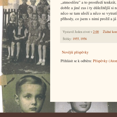
„atmosféru“ a to prostředí tenkrát,
dobře a jiné zas i ty důležitější 
něco se tam uloží a něco se vytrat
příhody, co jsem s nimi prožil a j
Vystavil
Jeden zivot
v
2:00
Žádné kom
Štítky:
1955
,
1956
Novější příspěvky
Přihlásit se k odběru:
Příspěvky (Ato