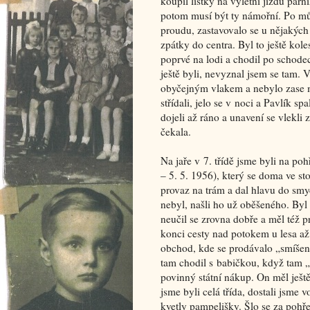
koupil lístky na výletní jízdu par
potom musí být ty námořní. Po můst
proudu, zastavovalo se u nějakých p
zpátky do centra. Byl to ještě kol
poprvé na lodi a chodil po schode
ještě byli, nevyznal jsem se tam. 
obyčejným vlakem a nebylo zase mí
střídali, jelo se v noci a Pavlík s
dojeli až ráno a unavení se vlekl
čekala.
Na jaře v 7. třídě jsme byli na p
– 5. 5. 1956), který se doma ve sto
provaz na trám a dal hlavu do smy
nebyl, našli ho už oběšeného. Byl o
neučil se zrovna dobře a měl též 
konci cesty nad potokem u lesa a
obchod, kde se prodávalo „smíšen
tam chodil s babičkou, když tam „s
povinný státní nákup. On měl ještě
jsme byli celá třída, dostali jsme
kvetly pampelišky. Šlo se za pohř