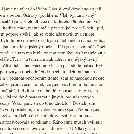
eli jsme na výlet do Prahy. Táta si vzal dovolenou a jeli
va a potom Ostravy rychlíkem. Vlak byl „narvaný“,
, seděli jsme v chodbičce na kufrech. Dlouhá, únavná
 4 hodiny ráno, máma měla pro nás jídlo v taškách i pití,
sem poprvé slyšel, jak se vedle nás bavili dva chlapi
bylo to pro mě něco, co bych chtěl umět a naučit se též.
i jsme nikde zajištěný nocleh. Táta jako „ajznboňák“ šel
pro ně, ale tam mu řekli, že tam nemůžou vzít manželku a
celáře „Turist“ a tam nám dali adresu na nějaký levný
ašli a dali si tam věci, umyli se a pak šli do města. Byl
e po různých obchodních domech, ulicích, máma nás
atíme a v jednom obchodním domě jsem se najednou někde
šel za prodavačem a řek, že jsem se ztratil rodičům a on
o mě přišel. Byli jsme na hradě, v kostele sv. Víta, na
, v Maroldově panoramu a jiných, pro nás nových
školy. Večer jsme šli do toho „hotelu“. Dostali jsme
ovými postelemi, ale vůbec se nevyspali. Nemoh jsem
ený z prožitého dne, pod okny jezdily celou noc
ala a rozsvěcovala se reklama. Ráno jsme museli vyklidit
a nádraží do úschovny a šli do města. U Vltavy táta