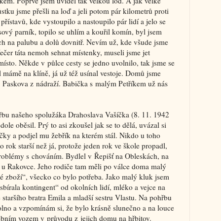
níkem. Poprvé jsem uviděl tak velkou loď. A jak velké
ku jsme přešli na loď a jeli potom pár kilometrů proti
řístavů, kde vystoupilo a nastoupilo pár lidí a jelo se
esový parník, topilo se uhlím a kouřil komín, byl jsem
ch na palubu a dolů dovnitř. Nevím už, kde všude jsme
Večer táta nemoh sehnat místenky, museli jsme jet
sto. Někde v půlce cesty se jedno uvolnilo, tak jsme se
pal mámě na klíně, já už též usínal vestoje. Domů jsme
i z Paskova z nádraží. Babička s malým Petříkem už nás
ohřbu našeho spolužáka Drahoslava Vašíčka (8. 11. 1942
dole oběsil. Prý to asi zkoušel jak se to dělá, uvázal si
čky a podjel mu žebřík na kterém stál. Nikdo u toho
 rok starší než já, protože jeden rok ve škole propadl,
problémy s chováním. Bydlel v Řepišť na Obleskách, na
ž u Rakovce. Jeho rodiče tam měli po válce doma malý
é zboží“, všecko co bylo potřeba. Jako malý kluk jsem
bírala kontingent“ od okolních lidí, mléko a vejce na
 staršího bratra Emila a mladší sestru Vlastu. Na pohřbu
 volno a vzpomínám si, že bylo krásně slunečno a na louce
ebním vozem v průvodu z jejich domu na hřbitov.