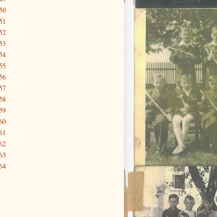
50
51
52
53
54
55
56
57
58
59
60
61
62
63
64