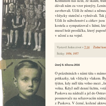
Komunisti nás učili, že skauti, tra
dávali nám za vzor pionýry, Lenin
zavrhovali. Učili že němci a němec
vždycky stateční a vyhrávali. Tak 
Učili že náboženství a církev jsou
kostela a sympatizoval s lidmi, kt
musel hrát prosťáčka, který papou
v učení a na vojně.
Vystavil
Jeden zivot
v
7:14
Žádné kom
Štítky:
1956
,
1957
úterý 8. března 2016
O prázdninách s námi táta s mámou 
průkazky, tak vždycky vlakem. Byli
týden, kdy měl táta volno mezi „
volna. Když měl denní šichtu, vst
Paskova na nádraží a jel do Ostra
posunovače na seřazovacím nádraží
z Paskova. V černé, kožené aktovc