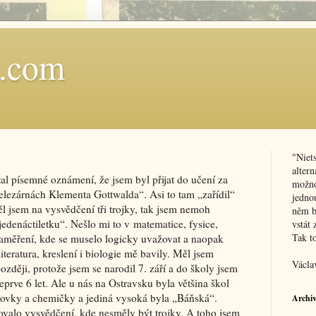
t.com
"Niet
alter
l písemné oznámení, že jsem byl přijat do učení za
možnos
lezárnách Klementa Gottwalda“. Asi to tam „zařídil“
jednou
l jsem na vysvědčení tři trojky, tak jsem nemoh
něm b
jedenáctiletku“. Nešlo mi to v matematice, fysice,
vstát 
Tak t
aměření, kde se muselo logicky uvažovat a naopak
iteratura, kreslení i biologie mě bavily. Měl jsem
Václa
později, protože jsem se narodil 7. září a do školy jsem
eprve 6 let. Ale u nás na Ostravsku byla většina škol
ovky a chemičky a jediná vysoká byla „Báňská“.
Archi
dovalo vysvědčení, kde nesměly být trojky. A toho jsem