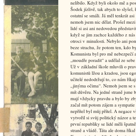
nelíbilo. Když byli okolo mě a pos
Šodek jízlivě, tak abych to slyšel,
ostatní se smáli. Já měl tenkrát as
nemoh jsem nic dělat. Prošel mezi
lidé si asi ani nedovedou představ
když se jim zachce každého z nás „
otroci v minulosti. Nebylo ani pom
beze strachu, že potom ten, kdo b
Komunista byl pro mě nebezpečí a
„moudře poradit“ a udělal ze sebe 
Už v základní škole mluvili o pravd
komunistů lžou a kradou, jsou egoist
učitelé nedodržují to, co nám říka
„jinýma očima“. Nemoh jsem se s
mít důvěru. Na jedné straně jsme by
mají vždycky pravdu a bylo by zby
začal mít potom zájem a sympatie k
nepřítel byl můj přítel. A negace v
vytvořil si svůj politický názor a t
první republiky se lidé měli špatn
straně a vládě. Táta ale doma říkal