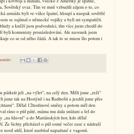
mpi i kovboji a indiáni, všecko z Ameriky je špatné,
a, Sovětský svaz. Tím ve mně vzbudili zájem o to, co
ká armáda byli ve válce špatní, hloupí a naopak sovětští
jsem se zajímal o německé vojáky a byli mi sympatičtí.
 bludy a kněží jsou podvodníci, tím více jsem chodil do
eří byli komunisty pronásledováni. Ale navenek jsem
škuje co se od něho žádá. A tak to se mnou šlo potom i
entáře:
párkrát jeli „na výlet“, na celý den. Měli jsme „reži“
 jsme tak na Hostýně i na Radhošti a jezdili jsme přes
šichtami“. Dělal 12hodinové směny a potom měl den
ával ráno o půl páté, máma mu dala snídani a šel do
vy „na hlavní“ a do Mariánských hor, kde dělal
. Ze šichty přicházel o půl osmé večer zase z nádraží
e nosil uhlí, které nasbíral napadané z vagonů.