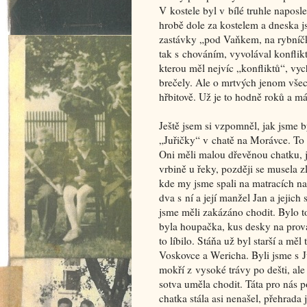
V kostele byl v bílé truhle napos
hrobě dole za kostelem a dneska j
zastávky „pod Vaňkem, na rybníčk
tak s chováním, vyvolával konflik
kterou měl nejvíc „konfliktů“, vyc
brečely. Ale o mrtvých jenom vše
hřbitově. Už je to hodně roků a m
Ještě jsem si vzpomněl, jak jsme b
„Juřičky“ v chatě na Morávce. To b
Oni měli malou dřevěnou chatku, 
vrbině u řeky, později se musela z
kde my jsme spali na matracích na
dva s ní a její manžel Jan a jejich
jsme měli zakázáno chodit. Bylo t
byla houpačka, kus desky na prova
to líbilo. Stáňa už byl starší a m
Voskovce a Wericha. Byli jsme s J
mokří z vysoké trávy po dešti, al
sotva uměla chodit. Táta pro nás p
chatka stála asi nenašel, přehrada