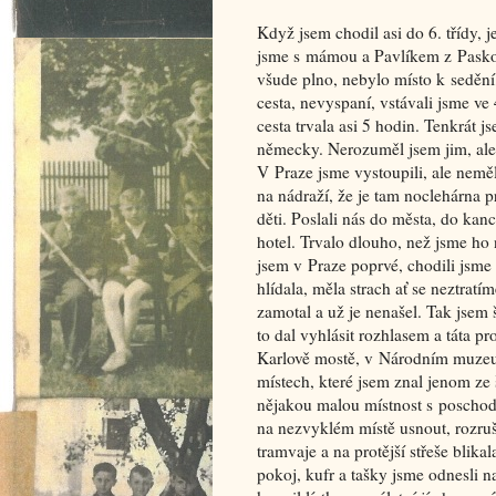
Když jsem chodil asi do 6. třídy, j
jsme s mámou a Pavlíkem z Pasko
všude plno, nebylo místo k sedění
cesta, nevyspaní, vstávali jsme ve
cesta trvala asi 5 hodin. Tenkrát j
německy. Nerozuměl jsem jim, ale 
V Praze jsme vystoupili, ale neměl
na nádraží, že je tam noclehárna 
děti. Poslali nás do města, do kan
hotel. Trvalo dlouho, než jsme ho n
jsem v Praze poprvé, chodili jsm
hlídala, měla strach ať se neztr
zamotal a už je nenašel. Tak jsem 
to dal vyhlásit rozhlasem a táta pr
Karlově mostě, v Národním muzeu
místech, které jsem znal jenom ze 
nějakou malou místnost s poschoď
na nezvyklém místě usnout, rozruš
tramvaje a na protější střeše blik
pokoj, kufr a tašky jsme odnesli n