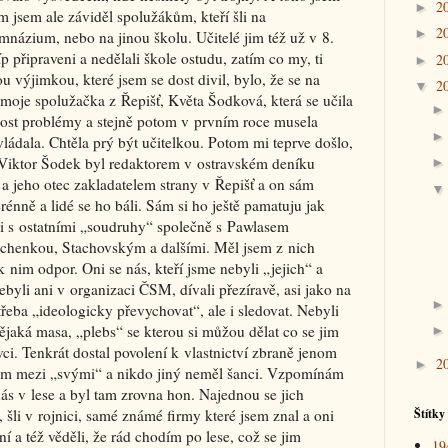
2
►
 jsem ale záviděl spolužákům, kteří šli na
2
►
mnázium, nebo na jinou školu. Učitelé jim též už v 8.
íp připraveni a nedělali škole ostudu, zatím co my, ti
2
►
ou výjimkou, které jsem se dost divil, bylo, že se na
2
▼
 moje spolužačka z Řepišť, Květa Šodková, která se učila
i dost problémy a stejně potom v prvním roce musela
ládala. Chtěla prý být učitelkou. Potom mi teprve došlo,
a, Viktor Šodek byl redaktorem v ostravském deníku
 jeho otec zakladatelem strany v Řepišť a on sám
rénně a lidé se ho báli. Sám si ho ještě pamatuju jak
 i s ostatními „soudruhy“ společně s Pawlasem
chenkou, Stachovským a dalšími. Měl jsem z nich
 nim odpor. Oni se nás, kteří jsme nebyli „jejich“ a
ebyli ani v organizaci ČSM, dívali přezíravě, asi jako na
třeba „ideologicky převychovat“, ale i sledovat. Nebyli
nějaká masa, „plebs“ se kterou si můžou dělat co se jim
ivci. Tenkrát dostal povolení k vlastnictví zbraně jenom
2
►
nom mezi „svými“ a nikdo jiný neměl šanci. Vzpomínám
 nás v lese a byl tam zrovna hon. Najednou se jich
 šli v rojnici, samé známé firmy které jsem znal a oni
Štítky
í a též věděli, že rád chodím po lese, což se jim
19