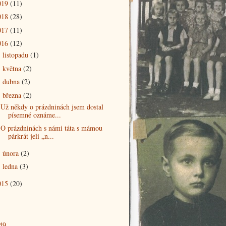
019
(11)
018
(28)
017
(11)
016
(12)
listopadu
(1)
►
května
(2)
►
dubna
(2)
►
března
(2)
▼
Už někdy o prázdninách jsem dostal
písemné oznáme...
O prázdninách s námi táta s mámou
párkrát jeli „n...
února
(2)
►
ledna
(3)
►
015
(20)
49