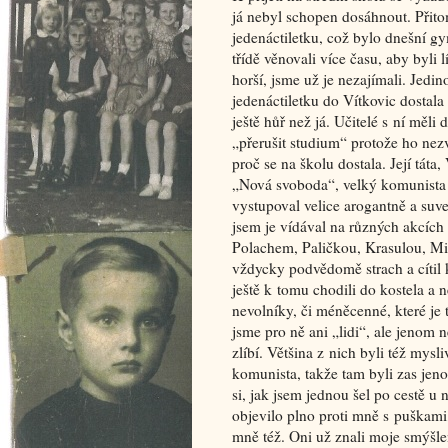
já nebyl schopen dosáhnout. Přitom
jedenáctiletku, což bylo dnešní gy
třídě věnovali více času, aby byli l
horší, jsme už je nezajímali. Jedin
jedenáctiletku do Vítkovic dostala
ještě hůř než já. Učitelé s ní měl
„přerušit studium“ protože ho nezv
proč se na školu dostala. Její tát
„Nová svoboda“, velký komunista a
vystupoval velice arogantně a suve
jsem je vídával na různých akcích
Polachem, Paličkou, Krasulou, Mi
vždycky podvědomě strach a cítil k
ještě k tomu chodili do kostela a n
nevolníky, či méněcenné, které je 
jsme pro ně ani „lidi“, ale jenom 
zlíbí. Většina z nich byli též mysl
komunista, takže tam byli zas je
si, jak jsem jednou šel po cestě u
objevilo plno proti mně s puškami,
mně též. Oni už znali moje smýšlen