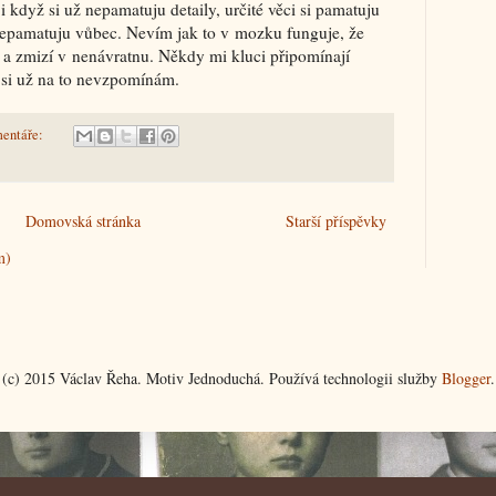
 i když si už nepamatuju detaily, určité věci si pamatuju
si nepamatuju vůbec. Nevím jak to v mozku funguje, že
í a zmizí v nenávratnu. Někdy mi kluci připomínají
á si už na to nevzpomínám.
entáře:
Domovská stránka
Starší příspěvky
m)
(c) 2015 Václav Řeha. Motiv Jednoduchá. Používá technologii služby
Blogger
.