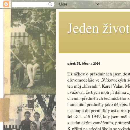
Jeden živo
pátek 25. března 2016
Už někdy o prázdninách jsem dosta
dřevomodeláře ve „Vítkovických že
ten můj „křesnik“, Karel Valas. Mě
uvažovat, že bych moh jít dál na „
chemii, předmětech technického z
humanitní předměty jako dějepis, l
nastoupit do první třídy asi o rok 
šel už 1. září 1949, kdy jsem měl t
s technickým zaměřením, průmysl
K přijetí na střední školu se vyža