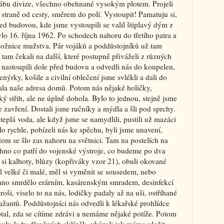
tábu divize, všechno obehnané vysokým plotem. Projeli
straně od cesty, směrem do polí. Vystoupit! Pamatuju si,
ed budovou, kde jsme vystoupili se valil štiplavý dým z
lo 16. října 1962. Po schodech nahoru do třetího patra a
ložnice mužstva. Pár vojáků a poddůstojníků už tam
 tam čekali na další, které postupně přiváželi z různých
e nastoupili dole před budovu a odvedli nás do koupelen,
nýrky, košile a civilní oblečení jsme svlékli a dali do
sala naše adresa domů. Potom nás nějaké holičky,
ký střih, ale ne úplně dohola. Bylo to jednou, stejně jsme
 zavření. Dostali jsme ručníky a mýdla a šli pod sprchy.
 teplá voda, ale když jsme se namydlili, pustili už mazáci
 rychle, pobízeli nás ke spěchu, byli jsme unavení,
otom se šlo zas nahoru na světnici. Tam na postelích na
hno co patří do vojenské výstroje, co budeme po dva
 si kalhoty, blůzy (kopřiváky vzor 21), obuli okované
ěl velké či malé, měl si vyměnit se sousedem, nebo
echno smrdělo erárním, kasárenským smradem, desinfekcí
oši, viselo to na nás, lodičky padaly až na uši, ostříhané
ažantů. Poddůstojníci nás odvedli k lékařské prohlídce
ptal, zda se cítíme zdrávi a nemáme nějaké potíže. Potom