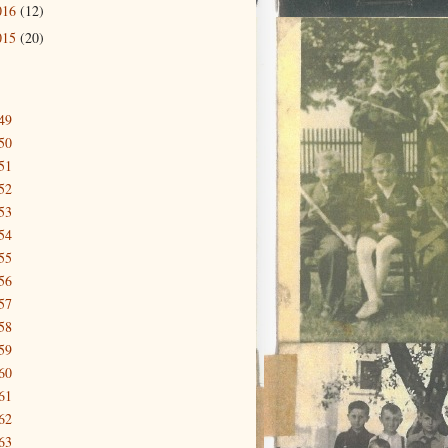
016
(12)
015
(20)
49
50
51
52
53
54
55
56
57
58
59
60
61
62
63