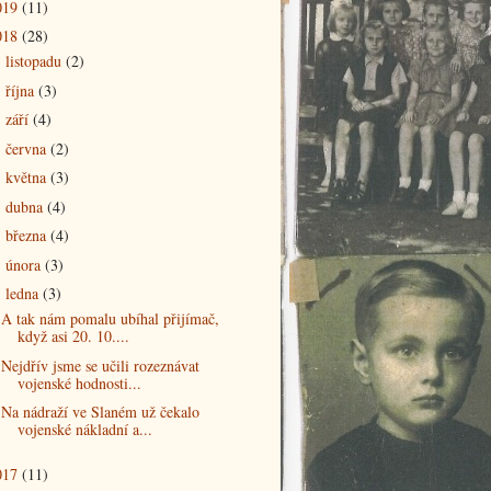
019
(11)
018
(28)
listopadu
(2)
►
října
(3)
►
září
(4)
►
června
(2)
►
května
(3)
►
dubna
(4)
►
března
(4)
►
února
(3)
►
ledna
(3)
▼
A tak nám pomalu ubíhal přijímač,
když asi 20. 10....
Nejdřív jsme se učili rozeznávat
vojenské hodnosti...
Na nádraží ve Slaném už čekalo
vojenské nákladní a...
017
(11)