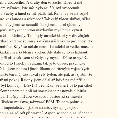
stek u dozorčího. A druhý den to začlo! Hned si mě
lem světnice, kde nás bylo asi 30, byl svobodník
r a Suchý a hned se mě ptali: Tak Řeha, vy se na vojně
 pro vás lahoda a rekreace? Tak celý týden služby, dělat
out, aby jsem se nenudil! Tak jsem musel týden, v
rajony, umývat chodbu mazlavým mýdlem a vytírat
 čistit záchody. Tam byly turecké šlapky v dřevěných
podlaze keramické mísy s dvěma nášlapkami pro nohy, do
otřeba. Když se někdo netrefil a udělal to vedle, muselo
m kartáčem a kýblem s vodou. Ale dalo se to zvládnout.
 příkoří a tak jsem si vždycky myslel: Dá se to vydržet,
okud to fyzicky vydržím, tak je to dobré, psychické
ažil jsem potom i jinou šikanu od různých vojenských
takže ten můj trest trval celý týden, ale pak asi zjistili, že
už mi pokoj. Rajony jsem dělal až když na mě přišla
 byl kombajn. Dřevěná bednička, ve které bylo pár cihel
 Kombajnem na holi od smetáku se pastovala a leštila
lapané fošny hnědou voskovou pastou až se musela
ké školení mužstva, takzvané PŠM. To nám politruk
 imperialistech, jak se na nás chystají, jak jsou
řehu a na ně být připravení. Aspoň se sedělo na učebně a