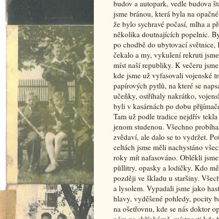
budov a autopark, vedle budova š
jsme bránou, která byla na opačné 
že bylo sychravé počasí, mlha a př
několika doutnajících popelnic. By
po chodbě do ubytovací světnice, 
čekalo a my, vykulení rekruti jsme
míst naší republiky. K večeru jsm
kde jsme už vyfasovali vojenské tre
papírových pytlů, na které se nap
učeňky, ostříhaly nakrátko, vojens
byli v kasárnách po dobu přijímače
Tam už podle tradice nejdřív tekla
jenom studenou. Všechno probíhalo
zvědaví, ale dalo se to vydržet. P
celtách jsme měli nachystáno všec
roky mít nafasováno. Oblékli jsme
půllitry, opasky a lodičky. Kdo m
později ve škladu u staršiny. Vš
a lysolem. Vypadali jsme jako hastr
hlavy, vyděšené pohledy, pocity b
na ošetřovnu, kde se nás doktor o