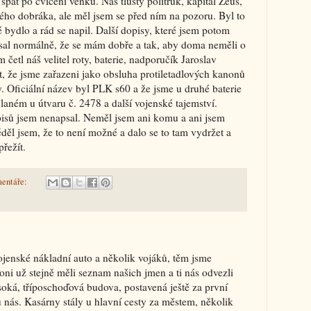
spát po cvičení venku. Náš tlustý politruk, kapitál Zeus,
ho dobráka, ale měl jsem se před ním na pozoru. Byl to
é bydlo a rád se napil. Další dopisy, které jsem potom
sal normálně, že se mám dobře a tak, aby doma neměli o
četl náš velitel roty, baterie, nadporučík Jaroslav
 že jsme zařazeni jako obsluha protiletadlových kanonů
. Oficiální název byl PLK s60 a že jsme u druhé baterie
Slaném u útvaru č. 2478 a další vojenské tajemství.
isů jsem nenapsal. Neměl jsem ani komu a ani jsem
ěděl jsem, že to není možné a dalo se to tam vydržet a
řežít.
entáře:
jenské nákladní auto a několik vojáků, těm jsme
oni už stejně měli seznam našich jmen a ti nás odvezli
soká, tříposchoďová budova, postavená ještě za první
 u nás. Kasárny stály u hlavní cesty za městem, několik