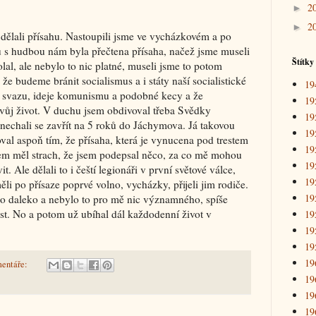
2
►
2
►
 dělali přísahu. Nastoupili jsme ve vycházkovém a po
u s hudbou nám byla přečtena přísaha, načež jsme museli
Štítky
olal, ale nebylo to nic platné, museli jsme to potom
e budeme bránit socialismus a i státy naší socialistické
19
 svazu, ideje komunismu a podobné kecy a že
19
vůj život. V duchu jsem obdivoval třeba Svědky
19
a nechali se zavřít na 5 roků do Jáchymova. Já takovou
19
val aspoň tím, že přísaha, která je vynucena pod trestem
19
jsem měl strach, že jsem podepsal něco, za co mě mohou
19
. Ale dělali to i čeští legionáři v první světové válce,
19
ěli po přísaze poprvé volno, vycházky, přijeli jim rodiče.
19
lo daleko a nebylo to pro mě nic významného, spíše
lost. No a potom už ubíhal dál každodenní život v
19
19
19
19
entáře:
19
19
19