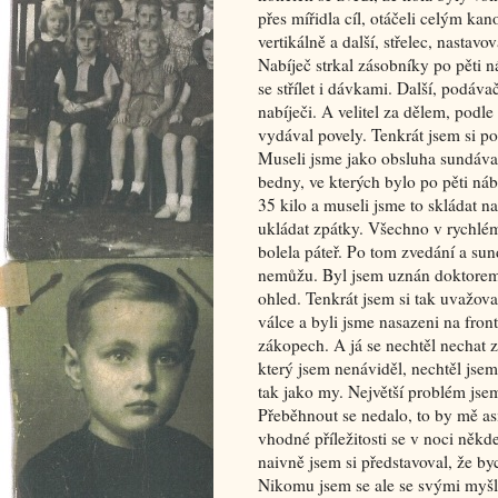
přes mířidla cíl, otáčeli celým ka
vertikálně a další, střelec, nastav
Nabíječ strkal zásobníky po pěti n
se střílet i dávkami. Další, podáv
nabíječi. A velitel za dělem, podl
vydával povely. Tenkrát jsem si p
Museli jsme jako obsluha sundáva
bedny, ve kterých bylo po pěti n
35 kilo a museli jsme to skládat 
ukládat zpátky. Všechno v rychlém 
bolela páteř. Po tom zvedání a sund
nemůžu. Byl jsem uznán doktorem j
ohled. Tenkrát jsem si tak uvažoval
válce a byli jsme nasazeni na front
zákopech. A já se nechtěl nechat 
který jsem nenáviděl, nechtěl jsem
tak jako my. Největší problém jsem
Přeběhnout se nedalo, to by mě asi 
vhodné příležitosti se v noci někd
naivně jsem si představoval, že b
Nikomu jsem se ale se svými myšle