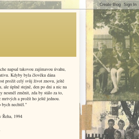
sche napsal takovou zajímavou úvahu,
nativu. Kdyby byla člověku dána
t prožít celý svůj život znovu, ještě
, ale úplně stejně, den po dni a nic na
y nesměl změnit, zda by stálo za to,
z mrtvých a prožít ho ještě jednou.
o bych nechtěl."
v Řeha, 1994
v