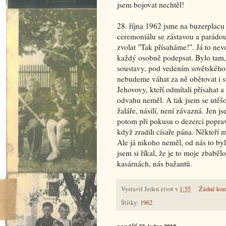
jsem bojovat nechtěl!
28. října 1962 jsme na buzerplacu
ceremoniálu se zástavou a parádo
zvolat "Tak přísaháme!". Já to nev
každý osobně podepsat. Bylo tam, ž
soustavy, pod vedením sovětského
nebudeme váhat za ně obětovat i s
Jehovovy, kteří odmítali přísahat 
odvahu neměl. A tak jsem se utěšo
žaláře, násilí, není závazná. Jen 
potom při pokusu o dezerci popravit
když zradili císaře pána. Někteří m
Ale já nikoho neměl, od nás to by
jsem si říkal, že je to moje zbabě
kasárnách, nás bažantů.
Vystavil
Jeden zivot
v
1:55
Žádné kom
Štítky:
1962