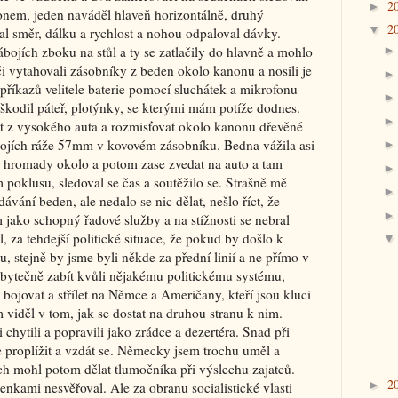
2
►
nonem, jeden naváděl hlaveň horizontálně, druhý
2
▼
oval směr, dálku a rychlost a nohou odpaloval dávky.
ábojích zboku na stůl a ty se zatlačily do hlavně a mohlo
ači vytahovali zásobníky z beden okolo kanonu a nosili je
e příkazů velitele baterie pomocí sluchátek a mikrofonu
oškodil páteř, plotýnky, se kterými mám potíže dodnes.
t z vysokého auta a rozmisťovat okolo kanonu dřevěné
ábojích ráže 57mm v kovovém zásobníku. Bedna vážila asi
na hromady okolo a potom zase zvedat na auto a tam
poklusu, sledoval se čas a soutěžilo se. Strašně mě
ávání beden, ale nedalo se nic dělat, nešlo říct, že
ako schopný řadové služby a na stížnosti se nebral
, za tehdejší politické situace, že pokud by došlo k
u, stejně by jsme byli někde za přední linií a ne přímo v
zbytečně zabít kvůli nějakému politickému systému,
 bojovat a střílet na Němce a Američany, kteří jsou kluci
 viděl v tom, jak se dostat na druhou stranu k nim.
chytili a popravili jako zrádce a dezertéra. Snad při
e proplížit a vzdát se. Německy jsem trochu uměl a
ych mohl potom dělat tlumočníka při výslechu zajatců.
2
►
nkami nesvěřoval. Ale za obranu socialistické vlasti