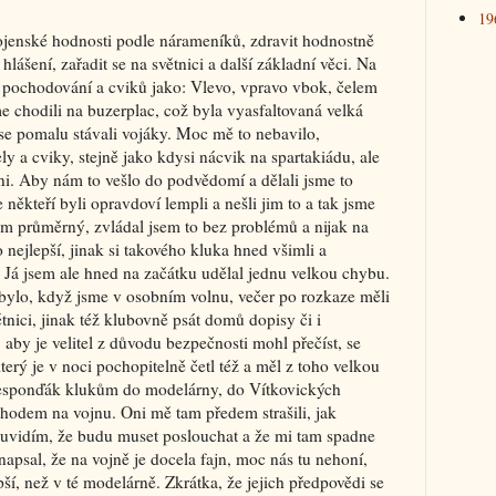
19
vojenské hodnosti podle nárameníků, zdravit hodnostně
lášení, zařadit se na světnici a další základní věci. Na
k pochodování a cviků jako: Vlevo, vpravo vbok, čelem
e chodili na buzerplac, což byla vyasfaltovaná velká
e pomalu stávali vojáky. Moc mě to nebavilo,
 a cviky, stejně jako kdysi nácvik na spartakiádu, ale
hni. Aby nám to vešlo do podvědomí a dělali jsme to
 někteří byli opravdoví lempli a nešli jim to a tak jsme
m průměrný, zvládal jsem to bez problémů a nijak na
 nejlepší, jinak si takového kluka hned všimli a
 Já jsem ale hned na začátku udělal jednu velkou chybu.
 bylo, když jsme v osobním volnu, večer po rozkaze měli
nici, jinak též klubovně psát domů dopisy či i
aby je velitel z důvodu bezpečnosti mohl přečíst, se
erý je v noci pochopitelně četl též a měl z toho velkou
responďák klukům do modelárny, do Vítkovických
chodem na vojnu. Oni mě tam předem strašili, jak
e uvidím, že budu muset poslouchat a že mi tam spadne
napsal, že na vojně je docela fajn, moc nás tu nehoní,
pší, než v té modelárně. Zkrátka, že jejich předpovědi se