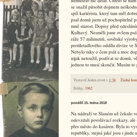
nemuselo nic dělat. Chtělo se nám 
se snažil působit dojmem neškodné
spíš kariérista, který tam měl dobr
psal domů jsem už pochopitelně p
mně starost. Dopisy před odesláním 
Kulhavý. Nesměli jsme ovšem psát,
ráže 57 milimetrů, sovětské výroby
protiletadlového oddílu divize ve 
Nebylo taky o čem psát a moc dop
nijak netoužil, podívat se domů, v
jednou to musí skončit. Musím to p
Vystavil
Jeden zivot
v
1:34
Žádné kom
Štítky:
1962
pondělí 15. ledna 2018
Na nádraží ve Slaném už čekalo vo
odevzdali povolávací rozkazy, ale 
přes město do kasáren. Byla to vy
republiky, stejná jaké jsou i jinde