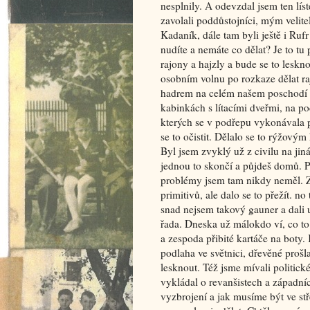
nesplnily. A odevzdal jsem ten lí
zavolali poddůstojníci, mým velite
Kadaník, dále tam byli ještě i Ruf
nudíte a nemáte co dělat? Je to tu
rajony a hajzly a bude se to leskn
osobním volnu po rozkaze dělat 
hadrem na celém našem poschodí a
kabinkách s lítacími dveřmi, na 
kterých se v podřepu vykonávala p
se to očistit. Dělalo se to rýžový
Byl jsem zvyklý už z civilu na jiná
jednou to skončí a půjdeš domů. P
problémy jsem tam nikdy neměl. Z
primitivů, ale dalo se to přežít. no 
snad nejsem takový gauner a dali 
řada. Dneska už málokdo ví, co to
a zespoda přibité kartáče na boty.
podlaha ve světnici, dřevěné proš
lesknout. Též jsme mívali politic
vykládal o revanšistech a západních
vyzbrojení a jak musíme být ve st