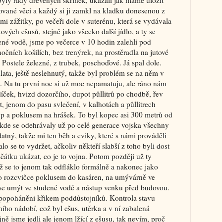
byly řady dřevěných skříněk, ukázali jak máme uložit
sované věci a každý si ji zamkl na kladku donesenou z
i zážitky, po večeři dole v suterénu, která se vydávala
vých ešusů, stejně jako všecko další jídlo, a ty se
ené vodě, jsme po večerce v 10 hodin zalehli pod
očních košilích, bez trenýrek, na prostěradla na jutové
Postele železné, z trubek, poschoďové. Já spal dole.
ta, ještě neslehnutý, takže byl problém se na něm v
e. Na tu první noc si už moc nepamatuju, ale ráno nám
íček, hvizd dozorčího, dupot půllitrů po chodbě, řev
, jenom do pasu svlečení, v kalhotách a půllitrech
p a poklusem na hrášek. To byl kopec asi 300 metrů od
, kde se odehrávaly už po celé generace vojska všechny
atný, takže mi ten běh a cviky, které s námi prováděli
lo se to vydržet, ačkoliv někteří slabší z toho byli dost
čátku ukázat, co je to vojna. Potom později už ty
už se to jenom tak odfláklo formálně a nakonec jako
Po rozcvičce poklusem do kasáren, na umývárně ve
 se umýt ve studené vodě a nástup venku před budovou.
i popoháněni křikem poddůstojníků. Kontrola stavu
ního nádobí, což byl ešus, utěrka a v ní zabalená
ejně jsme jedli ale jenom lžící z ešusu, tak nevím, proč