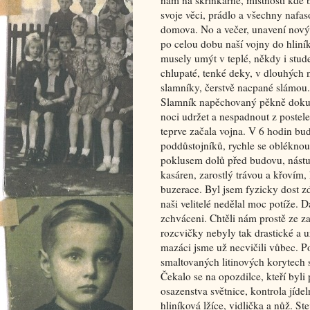
nám na skřínkárně, místnosti kde 
svoje věci, prádlo a všechny nafa
domova. No a večer, unavení novým
po celou dobu naší vojny do hliníko
musely umýt v teplé, někdy i stud
chlupaté, tenké deky, v dlouhých n
slamníky, čerstvě nacpané slámou. 
Slamník napěchovaný pěkně dokula
noci udržet a nespadnout z postel
teprve začala vojna. V 6 hodin bud
poddůstojníků, rychle se obléknout
poklusem dolů před budovu, nástu
kasáren, zarostlý trávou a křovím
buzerace. Byl jsem fyzicky dost zd
naši velitelé nedělal moc potíže. Da
zchváceni. Chtěli nám prostě ze za
rozcvičky nebyly tak drastické a 
mazáci jsme už necvičili vůbec. 
smaltovaných litinových korytech
Čekalo se na opozdilce, kteří byl
osazenstva světnice, kontrola jídel
hliníková lžíce, vidlička a nůž. St