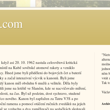
t.com
"Niet
alter
když asi 20. 10. 1962 nastala celosvětová kritická
možnos
místil na Kubě sovětské atomové rakety a vzniklo
jednou
y. Hned jsme byli přiděleni do bojových čet a baterií
něm b
y a začal intenzivní výcvik u kanonů. Byli jsme
vstát 
Tak t
dý kanon měl obsluhu 6 mužů a velitele. Děla byly
li jsme na letiště ve Slaném, kde se nacvičovalo míření,
Václa
chlosti, na čas. Byl už podzim, dost sychravo, studené
 něco nového. Kanon byl zapřažen za Tatru V3S a po
boční ramena a pomocí otáčení ručních zvedáků na jejich
Archi
lně ve vzduchu a dva zaměřovači na sedačkách sledovali