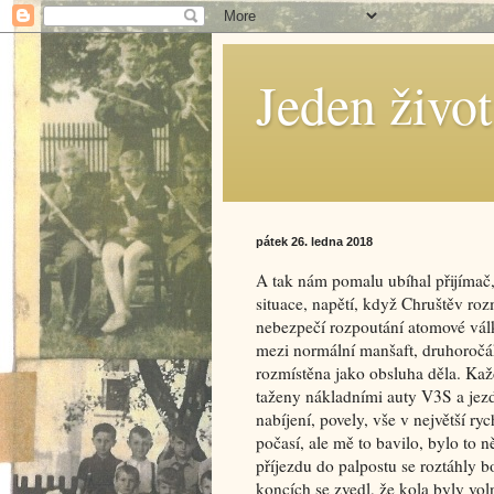
Jeden živo
pátek 26. ledna 2018
A tak nám pomalu ubíhal přijímač, 
situace, napětí, když Chruštěv roz
nebezpečí rozpoutání atomové válk
mezi normální manšaft, druhoročák
rozmístěna jako obsluha děla. Kaž
taženy nákladními auty V3S a jezdi
nabíjení, povely, vše v největší ry
počasí, ale mě to bavilo, bylo to
příjezdu do palpostu se roztáhly 
koncích se zvedl, že kola byly vo