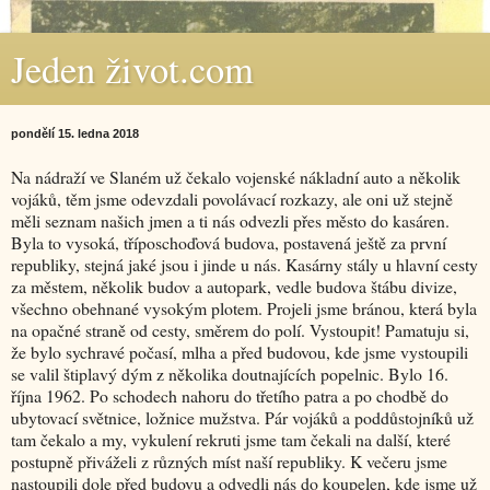
Jeden život.com
pondělí 15. ledna 2018
Na nádraží ve Slaném už čekalo vojenské nákladní auto a několik
vojáků, těm jsme odevzdali povolávací rozkazy, ale oni už stejně
měli seznam našich jmen a ti nás odvezli přes město do kasáren.
Byla to vysoká, tříposchoďová budova, postavená ještě za první
republiky, stejná jaké jsou i jinde u nás. Kasárny stály u hlavní cesty
za městem, několik budov a autopark, vedle budova štábu divize,
všechno obehnané vysokým plotem. Projeli jsme bránou, která byla
na opačné straně od cesty, směrem do polí. Vystoupit! Pamatuju si,
že bylo sychravé počasí, mlha a před budovou, kde jsme vystoupili
se valil štiplavý dým z několika doutnajících popelnic. Bylo 16.
října 1962. Po schodech nahoru do třetího patra a po chodbě do
ubytovací světnice, ložnice mužstva. Pár vojáků a poddůstojníků už
tam čekalo a my, vykulení rekruti jsme tam čekali na další, které
postupně přiváželi z různých míst naší republiky. K večeru jsme
nastoupili dole před budovu a odvedli nás do koupelen, kde jsme už