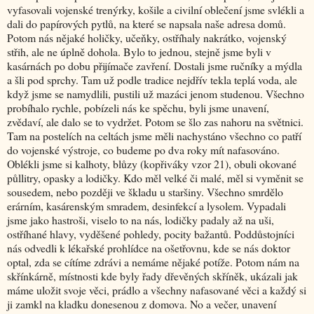
vyfasovali vojenské trenýrky, košile a civilní oblečení jsme svlékli a
dali do papírových pytlů, na které se napsala naše adresa domů.
Potom nás nějaké holičky, učeňky, ostříhaly nakrátko, vojenský
střih, ale ne úplně dohola. Bylo to jednou, stejně jsme byli v
kasárnách po dobu přijímače zavření. Dostali jsme ručníky a mýdla
a šli pod sprchy. Tam už podle tradice nejdřív tekla teplá voda, ale
když jsme se namydlili, pustili už mazáci jenom studenou. Všechno
probíhalo rychle, pobízeli nás ke spěchu, byli jsme unavení,
zvědaví, ale dalo se to vydržet. Potom se šlo zas nahoru na světnici.
Tam na postelích na celtách jsme měli nachystáno všechno co patří
do vojenské výstroje, co budeme po dva roky mít nafasováno.
Oblékli jsme si kalhoty, blůzy (kopřiváky vzor 21), obuli okované
půllitry, opasky a lodičky. Kdo měl velké či malé, měl si vyměnit se
sousedem, nebo později ve škladu u staršiny. Všechno smrdělo
erárním, kasárenským smradem, desinfekcí a lysolem. Vypadali
jsme jako hastroši, viselo to na nás, lodičky padaly až na uši,
ostříhané hlavy, vyděšené pohledy, pocity bažantů. Poddůstojníci
nás odvedli k lékařské prohlídce na ošetřovnu, kde se nás doktor
optal, zda se cítíme zdrávi a nemáme nějaké potíže. Potom nám na
skřínkárně, místnosti kde byly řady dřevěných skříněk, ukázali jak
máme uložit svoje věci, prádlo a všechny nafasované věci a každý si
ji zamkl na kladku donesenou z domova. No a večer, unavení