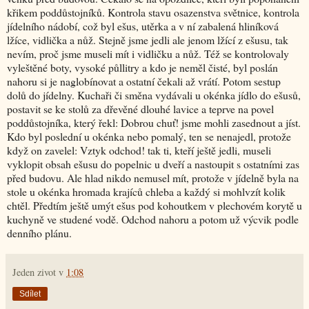
křikem poddůstojníků. Kontrola stavu osazenstva světnice, kontrola
jídelního nádobí, což byl ešus, utěrka a v ní zabalená hliníková
lžíce, vidlička a nůž. Stejně jsme jedli ale jenom lžící z ešusu, tak
nevím, proč jsme museli mít i vidličku a nůž. Též se kontrolovaly
vyleštěné boty, vysoké půllitry a kdo je neměl čisté, byl poslán
nahoru si je naglobínovat a ostatní čekali až vrátí. Potom sestup
dolů do jídelny. Kuchaři či směna vydávali u okénka jídlo do ešusů,
postavit se ke stolů za dřevěné dlouhé lavice a teprve na povel
poddůstojníka, který řekl: Dobrou chuť! jsme mohli zasednout a jíst.
Kdo byl poslední u okénka nebo pomalý, ten se nenajedl, protože
když on zavelel: Vztyk odchod! tak ti, kteří ještě jedli, museli
vyklopit obsah ešusu do popelnic u dveří a nastoupit s ostatními zas
před budovu. Ale hlad nikdo nemusel mít, protože v jídelně byla na
stole u okénka hromada krajíců chleba a každý si mohlvzít kolik
chtěl. Předtím ještě umýt ešus pod kohoutkem v plechovém korytě u
kuchyně ve studené vodě. Odchod nahoru a potom už výcvik podle
denního plánu.
Jeden zivot
v
1:08
Sdílet