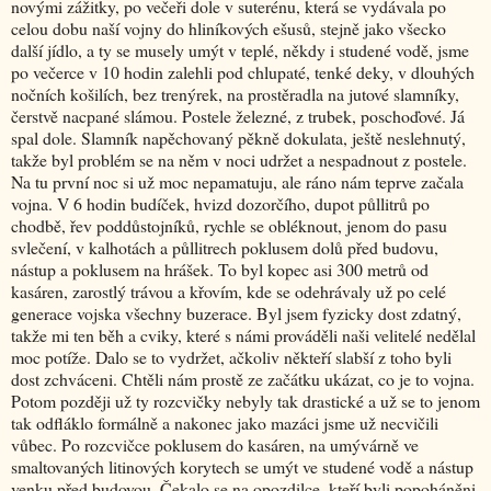
novými zážitky, po večeři dole v suterénu, která se vydávala po
celou dobu naší vojny do hliníkových ešusů, stejně jako všecko
další jídlo, a ty se musely umýt v teplé, někdy i studené vodě, jsme
po večerce v 10 hodin zalehli pod chlupaté, tenké deky, v dlouhých
nočních košilích, bez trenýrek, na prostěradla na jutové slamníky,
čerstvě nacpané slámou. Postele železné, z trubek, poschoďové. Já
spal dole. Slamník napěchovaný pěkně dokulata, ještě neslehnutý,
takže byl problém se na něm v noci udržet a nespadnout z postele.
Na tu první noc si už moc nepamatuju, ale ráno nám teprve začala
vojna. V 6 hodin budíček, hvizd dozorčího, dupot půllitrů po
chodbě, řev poddůstojníků, rychle se obléknout, jenom do pasu
svlečení, v kalhotách a půllitrech poklusem dolů před budovu,
nástup a poklusem na hrášek. To byl kopec asi 300 metrů od
kasáren, zarostlý trávou a křovím, kde se odehrávaly už po celé
generace vojska všechny buzerace. Byl jsem fyzicky dost zdatný,
takže mi ten běh a cviky, které s námi prováděli naši velitelé nedělal
moc potíže. Dalo se to vydržet, ačkoliv někteří slabší z toho byli
dost zchváceni. Chtěli nám prostě ze začátku ukázat, co je to vojna.
Potom později už ty rozcvičky nebyly tak drastické a už se to jenom
tak odfláklo formálně a nakonec jako mazáci jsme už necvičili
vůbec. Po rozcvičce poklusem do kasáren, na umývárně ve
smaltovaných litinových korytech se umýt ve studené vodě a nástup
venku před budovou. Čekalo se na opozdilce, kteří byli popoháněni